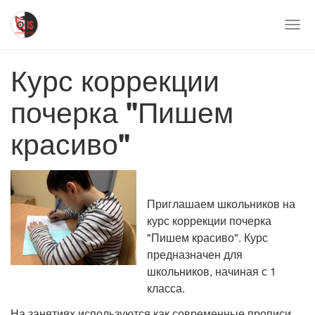
Перейти
к
Togg
основному
navi
содержимому
Курс коррекции
почерка "Пишем
красиво"
Приглашаем школьников на
курс коррекции почерка
"Пишем красиво". Курс
предназначен для
школьников, начиная с 1
класса.
На занятиях используются как современные прописи