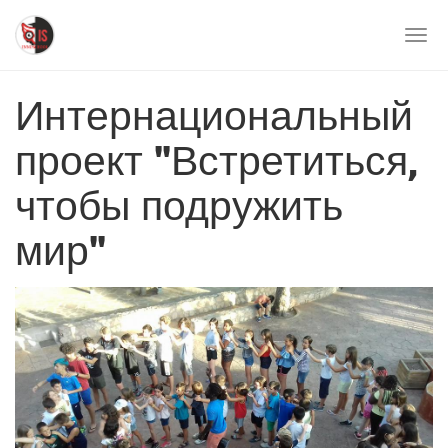
Перейти
к
Togg
основному
navi
содержимому
Интернациональный
проект "Встретиться,
чтобы подружить
мир"